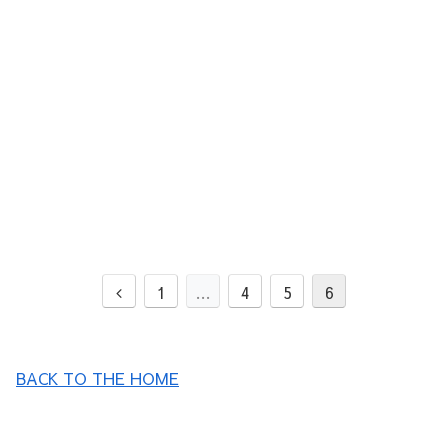
前
1
…
4
5
6
へ
BACK TO THE HOME