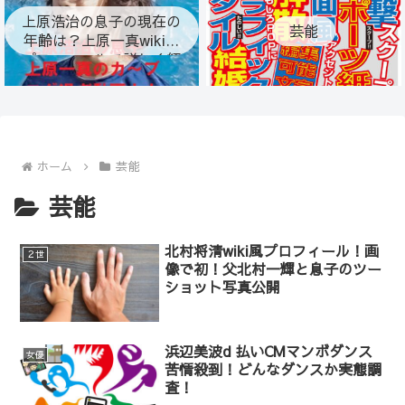
上原浩治の息子の現在の
芸能
年齢は？上原一真wiki風
プロフィールで詳しく紹
介！
ホーム
芸能
芸能
北村将清wiki風プロフィール！画
２世
像で初！父北村一輝と息子のツー
ショット写真公開
浜辺美波d 払いCMマンボダンス
女優
苦情殺到！どんなダンスか実態調
査！