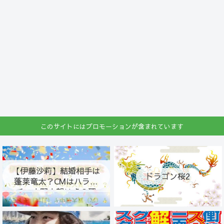
このサイトにはプロモーションが含まれています
【伊藤沙莉】結婚相手は
ドラゴン桜2
蓬莱竜太？CMはハライ
チ・中野大賀は虎の翼