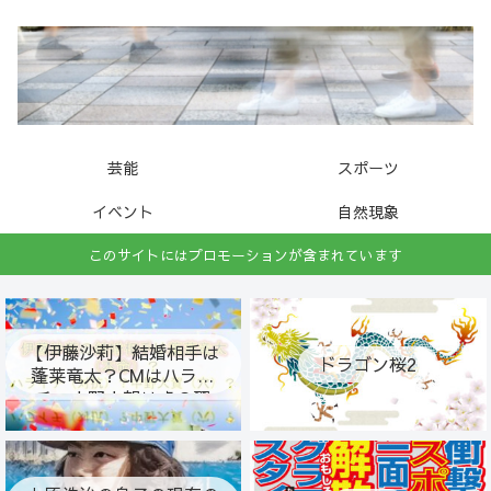
芸能
スポーツ
イベント
自然現象
このサイトにはプロモーションが含まれています
【伊藤沙莉】結婚相手は
ドラゴン桜2
蓬莱竜太？CMはハライ
チ・中野大賀は虎の翼