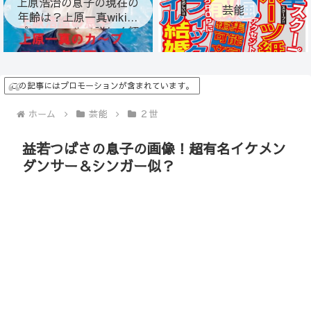
上原浩治の息子の現在の
芸能
年齢は？上原一真wiki風
プロフィールで詳しく紹
介！
この記事にはプロモーションが含まれています。
ホーム
芸能
２世
益若つばさの息子の画像！超有名イケメン
ダンサー＆シンガー似？