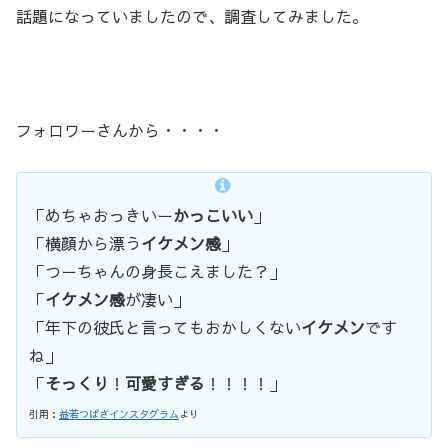
話題になっていましたので、調査してみました。
フォロワーさんから・・・・
「めちゃおっきいー
かっこいい
」
「横顔から漂う
イケメン感
」
「つーちゃんの身長こえました？」
「
イケメン感
が凄い」
「年下の彼氏と言ってもおかしくない
イケメン
です
ね」
「
そっくり
！
可愛すぎる
！！！！」
引用：
益若つばさインスタグラム
より