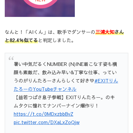
なんと！「AIくん」は、歌手でダンサーの
三浦大知
さん
と82.4％似てる
と判定しました。
暑い中気だるくNUMBER (N)INE着こなす姿も横
顔も素敵だ、飲み込み早い&丁寧な仕事、ってい
うのがりんたろーさんらしくて好き💚
#EXITりん
たろーのYouTubeチャンネル
【益若つばさ息子参戦】EXITりんたろー。のキ
ムタクに憧れてナンバーナイン爆作り！
https://t.co/0MDxzbbBvZ
pic.twitter.com/DXaLxZoQjw