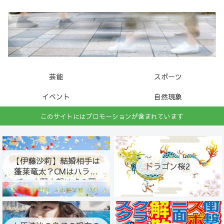
芸能
スポーツ
イベント
自然現象
このサイトにはプロモーションが含まれています
【伊藤沙莉】結婚相手は
ドラゴン桜2
蓬莱竜太？CMはハライ
チ・中野大賀は虎の翼