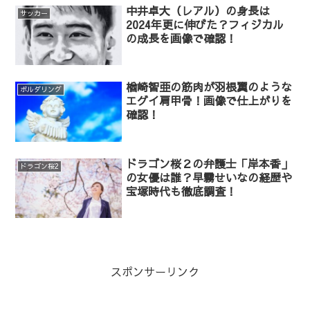
中井卓大（レアル）の身長は
サッカー
2024年更に伸びた？フィジカル
の成長を画像で確認！
楢崎智亜の筋肉が羽根翼のような
ボルダリング
エグイ肩甲骨！画像で仕上がりを
確認！
ドラゴン桜２の弁護士「岸本香」
ドラゴン桜2
の女優は誰？早霧せいなの経歴や
宝塚時代も徹底調査！
スポンサーリンク