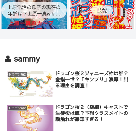
上原浩治の息子の現在の
芸能
年齢は？上原一真wiki風
プロフィールで詳しく紹
介！
sammy
ドラゴン桜２ジャニーズ枠は誰？
ドラゴン桜2
金指一世？「キンプリ」濃厚！出
る理由を調査！
ドラゴン桜２（続編）キャストで
ドラゴン桜2
生徒役は誰？予想クラスメイトの
顔触れが豪華すぎる！