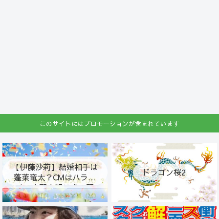
このサイトにはプロモーションが含まれています
【伊藤沙莉】結婚相手は
ドラゴン桜2
蓬莱竜太？CMはハライ
チ・中野大賀は虎の翼