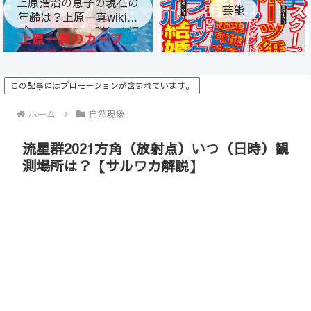
上原浩治の息子の現在の
芸能
年齢は？上原一真wiki風
プロフィールで詳しく紹
介！
この記事にはプロモーションが含まれています。
ホーム
自然現象
流星群2021方角（放射点）いつ（日時）観
測場所は？【サルワカ解説】