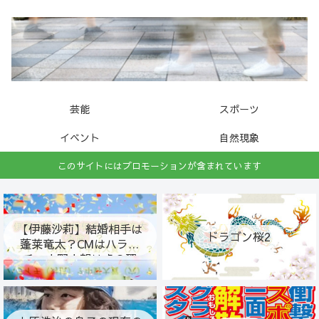
芸能
スポーツ
イベント
自然現象
このサイトにはプロモーションが含まれています
【伊藤沙莉】結婚相手は
ドラゴン桜2
蓬莱竜太？CMはハライ
チ・中野大賀は虎の翼